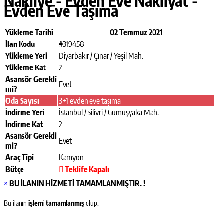
Nakliye - Evden Eve Nakliyat -
Evden Eve Taşıma
Yükleme Tarihi
02 Temmuz 2021
İlan Kodu
#319458
Yükleme Yeri
Diyarbakır / Çınar / Yeşil Mah.
Yükleme Kat
2
Asansör Gerekli
Evet
mi?
Oda Sayısı
3+1 evden eve taşıma
İndirme Yeri
İstanbul / Silivri / Gümüşyaka Mah.
İndirme Kat
2
Asansör Gerekli
Evet
mi?
Araç Tipi
Kamyon
Bütçe
Teklife Kapalı
×
BU İLANIN HİZMETİ TAMAMLANMIŞTIR. !
Bu ilanın
işlemi tamamlanmış
olup,