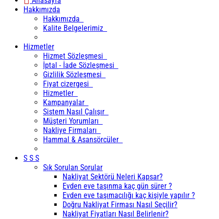
Anasayfa
Hakkımızda
Hakkımızda
Kalite Belgelerimiz
Hizmetler
Hizmet Sözleşmesi
İptal - İade Sözleşmesi
Gizlilik Sözleşmesi
Fiyat cizergesi
Hizmetler
Kampanyalar
Sistem Nasıl Çalışır
Müşteri Yorumları
Nakliye Firmaları
Hammal & Asansörcüler
S S S
Sık Sorulan Sorular
Nakliyat Sektörü Neleri Kapsar?
Evden eve taşınma kaç gün sürer ?
Evden eve taşımacılığı kaç kişiyle yapılır ?
Doğru Nakliyat Firması Nasıl Seçilir?
Nakliyat Fiyatları Nasıl Belirlenir?