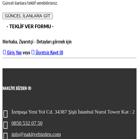
Güncel ilanlara teklif verebilirsiniz.
GÜNCEL İLANLARA GİT
- TEKLİF VER FORMU -
Merhaba, Ziyaretçi - Detayları görmek için
Giriş Yap
veya
Ücretsiz Kayıt Ol
NAKLIYE BIZDEN ®
İzetpaşa Yeni Yol Cd. 34387 Şişli İstanbul Nurol Tower Kat : 2
0850 532 07 50
info@nakliyebizden.com