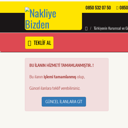
0850 532 07 50
0850
Türkiyenin Kurumsal ve Gü
TEKLİF AL
BU İLANIN HİZMETİ TAMAMLANMIŞTIR. !
Bu ilanın
işlemi tamamlanmış
olup,
Güncel ilanlara teklif verebilirsiniz.
GÜNCEL İLANLARA GİT