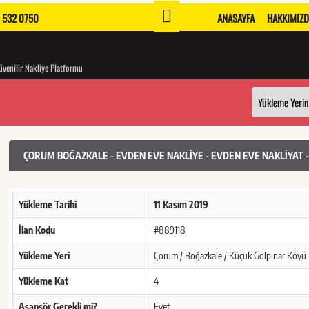
 532 0750
ANASAYFA
HAKKIMIZ
venilir Nakliye Platformu
ÇORUM BOĞAZKALE - EVDEN EVE NAKLIYE - EVDEN EVE NAKLIYAT 
Yükleme Tarihi
11 Kasım 2019
İlan Kodu
#889118
Yükleme Yeri
Çorum / Boğazkale / Küçük Gölpınar Köyü
Yükleme Kat
4
Asansör Gerekli mi?
Evet