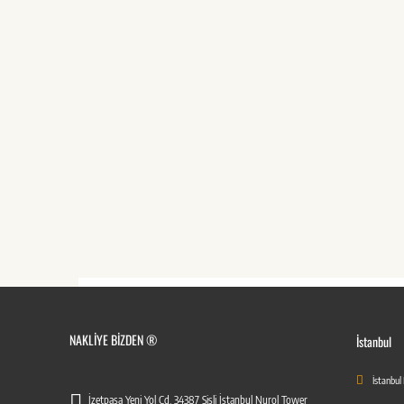
NAKLIYE BIZDEN ®
İstanbul
İstanbul
İzetpaşa Yeni Yol Cd. 34387 Şişli İstanbul Nurol Tower