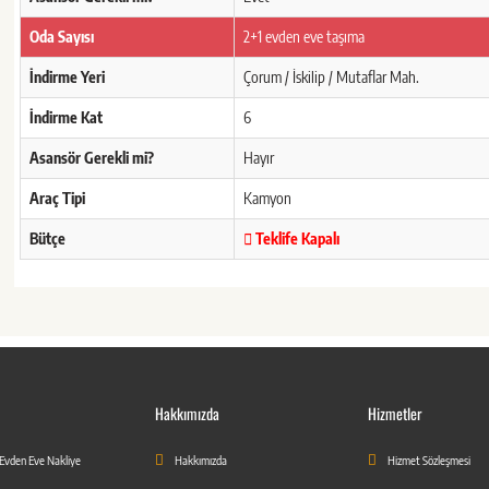
Oda Sayısı
2+1 evden eve taşıma
İndirme Yeri
Çorum / İskilip / Mutaflar Mah.
İndirme Kat
6
Asansör Gerekli mi?
Hayır
Araç Tipi
Kamyon
Bütçe
Teklife Kapalı
Hakkımızda
Hizmetler
 Evden Eve Nakliye
Hakkımızda
Hizmet Sözleşmesi