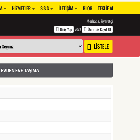
DA
HIZMETLER
S S S
İLETIŞIM
BLOG
TEKLIF AL
Merhaba, Ziyaretçi
veya
Giriş Yap
Ücretsiz Kayıt Ol
LİSTELE
- EVDEN EVE TAŞIMA