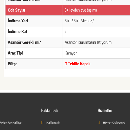
Oda Sayısı
3+1 evden eve taşıma
İndirme Yeri
Siirt / Siirt Merkez /
İndirme Kat
2
Asansör Gerekli mi?
Asansör Kurulmasını İstiyorum
Araç Tipi
Kamyon
Bütçe
Teklife Kapalı
Hakkımızda
Hizmetler
 Evden Eve Nakliye
Hakkımızda
Hizmet Sözleşmesi