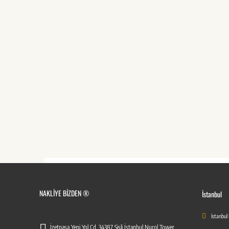
NAKLIYE BIZDEN ®
İstanbul
İstanbul
İzetpaşa Yeni Yol Cd. 34387 Şişli İstanbul Nurol Tower