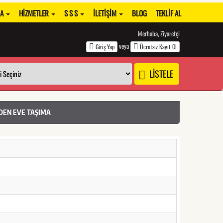
DA
HIZMETLER
S S S
İLETIŞIM
BLOG
TEKLIF AL
Merhaba, Ziyaretçi
veya
Giriş Yap
Ücretsiz Kayıt Ol
LİSTELE
VDEN EVE TAŞIMA