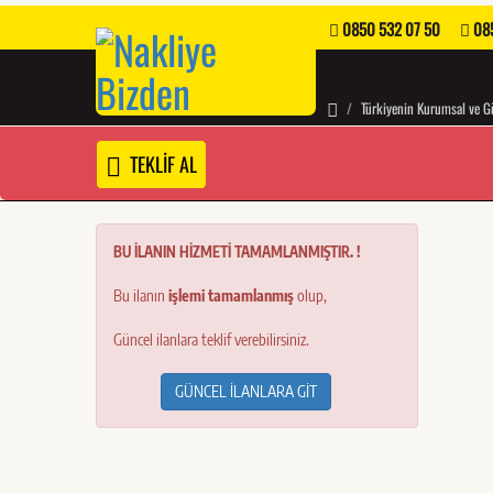
0850 532 07 50
085
Türkiyenin Kurumsal ve Gü
TEKLİF AL
BU İLANIN HİZMETİ TAMAMLANMIŞTIR. !
Bu ilanın
işlemi tamamlanmış
olup,
Güncel ilanlara teklif verebilirsiniz.
GÜNCEL İLANLARA GİT