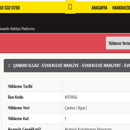
0 532 0750
ANASAYFA
HAKKIMIZ
venilir Nakliye Platformu
ÇANKIRI ILGAZ - EVDEN EVE NAKLIYE - EVDEN EVE NAKLIYAT - E
Yükleme Tarihi
İlan Kodu
#701166
Yükleme Yeri
Çankırı / Ilgaz /
Yükleme Kat
1
Asansör Gerekli mi?
Asansör Kurulmasını İstiyorum