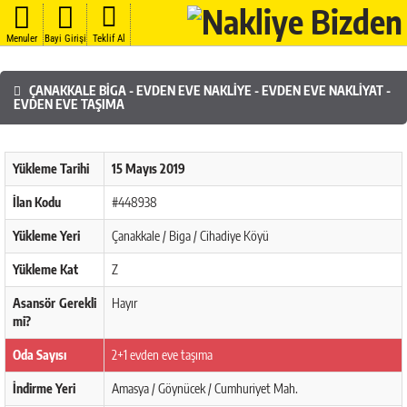
Menuler
Bayi Girişi
Teklif Al
ÇANAKKALE BIGA - EVDEN EVE NAKLIYE - EVDEN EVE NAKLIYAT -
EVDEN EVE TAŞIMA
Yükleme Tarihi
15 Mayıs 2019
İlan Kodu
#448938
Yükleme Yeri
Çanakkale / Biga / Cihadiye Köyü
Yükleme Kat
Z
Asansör Gerekli
Hayır
mi?
Oda Sayısı
2+1 evden eve taşıma
İndirme Yeri
Amasya / Göynücek / Cumhuriyet Mah.