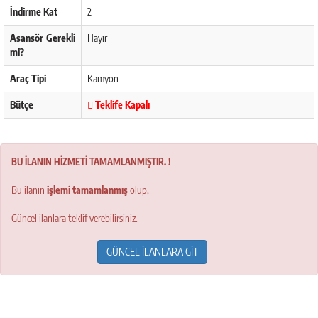
İndirme Kat
2
Asansör Gerekli
Hayır
mi?
Araç Tipi
Kamyon
Bütçe
Teklife Kapalı
BU İLANIN HİZMETİ TAMAMLANMIŞTIR. !
Bu ilanın
işlemi tamamlanmış
olup,
Güncel ilanlara teklif verebilirsiniz.
GÜNCEL İLANLARA GİT