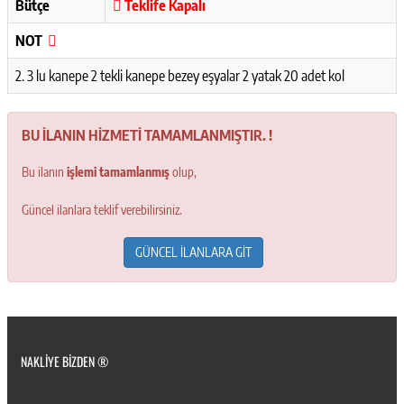
Bütçe
Teklife Kapalı
NOT
2. 3 lu kanepe 2 tekli kanepe bezey eşyalar 2 yatak 20 adet kol
BU İLANIN HİZMETİ TAMAMLANMIŞTIR. !
Bu ilanın
işlemi tamamlanmış
olup,
Güncel ilanlara teklif verebilirsiniz.
GÜNCEL İLANLARA GİT
NAKLIYE BIZDEN ®