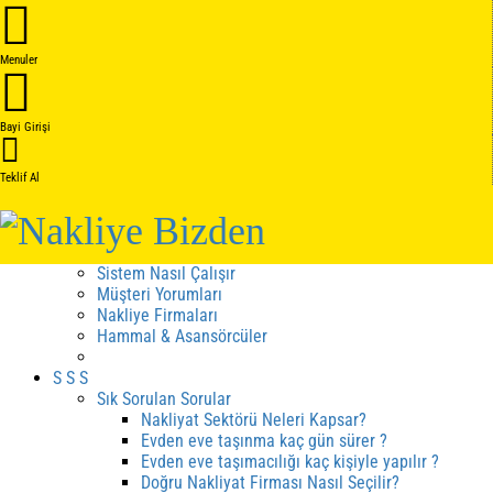
Anasayfa
Hakkımızda
Menuler
Hakkımızda
Kalite Belgelerimiz
Hizmetler
Bayi Girişi
Hizmet Sözleşmesi
İptal - İade Sözleşmesi
Teklif Al
Gizlilik Sözleşmesi
Fiyat cizergesi
Hizmetler
Kampanyalar
Sistem Nasıl Çalışır
Müşteri Yorumları
Nakliye Firmaları
Hammal & Asansörcüler
S S S
Sık Sorulan Sorular
Nakliyat Sektörü Neleri Kapsar?
Evden eve taşınma kaç gün sürer ?
Evden eve taşımacılığı kaç kişiyle yapılır ?
Doğru Nakliyat Firması Nasıl Seçilir?