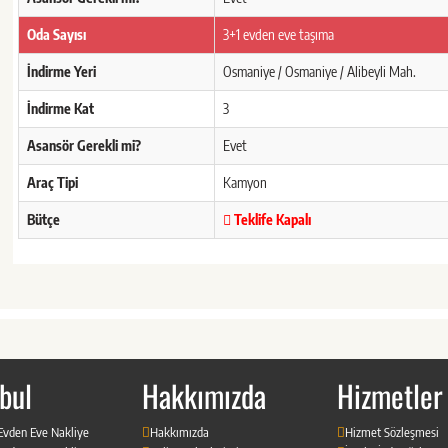
Oda Sayısı
3+1 evden eve taşıma
İndirme Yeri
Osmaniye / Osmaniye / Alibeyli Mah.
İndirme Kat
3
Asansör Gerekli mi?
Evet
Araç Tipi
Kamyon
Bütçe
Teklife Kapalı
bul
Hakkımızda
Hizmetler
 Evden Eve Nakliye
Hakkımızda
Hizmet Sözleşmesi