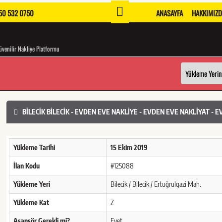
0 532 0750
ANASAYFA
HAKKIMIZ
venilir Nakliye Platformu
BILECIK BILECIK - EVDEN EVE NAKLIYE - EVDEN EVE NAKLIYAT - 
Yükleme Tarihi
15 Ekim 2019
İlan Kodu
#125088
Yükleme Yeri
Bilecik / Bilecik / Ertuğrulgazi Mah.
Yükleme Kat
Z
Asansör Gerekli mi?
Evet