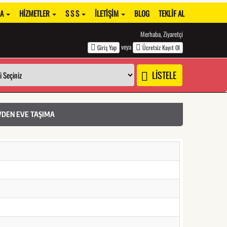
DA
HIZMETLER
S S S
İLETIŞIM
BLOG
TEKLIF AL
Merhaba, Ziyaretçi
veya
Giriş Yap
Ücretsiz Kayıt Ol
LİSTELE
EVDEN EVE TAŞIMA