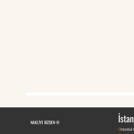
İstan
NAKLIYE BIZDEN ®
İstanbul