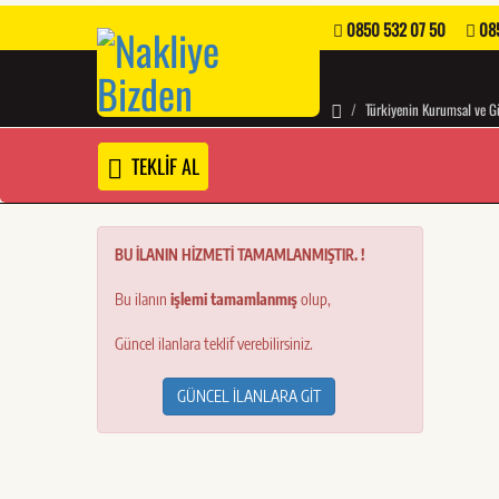
0850 532 07 50
085
Türkiyenin Kurumsal ve Gü
TEKLİF AL
BU İLANIN HİZMETİ TAMAMLANMIŞTIR. !
Bu ilanın
işlemi tamamlanmış
olup,
Güncel ilanlara teklif verebilirsiniz.
GÜNCEL İLANLARA GİT