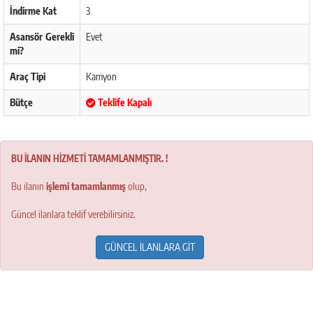
İndirme Kat
3
Asansör Gerekli
Evet
mi?
Araç Tipi
Kamyon
Bütçe
Teklife Kapalı
BU İLANIN HİZMETİ TAMAMLANMIŞTIR. !
Bu ilanın
işlemi tamamlanmış
olup,
Güncel ilanlara teklif verebilirsiniz.
GÜNCEL İLANLARA GİT