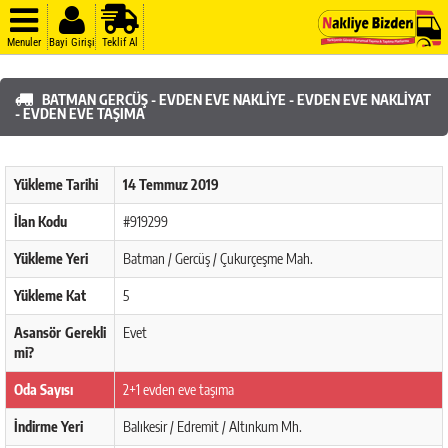
Menuler
Bayi Girişi
Teklif Al
BATMAN GERCÜŞ - EVDEN EVE NAKLIYE - EVDEN EVE NAKLIYAT
- EVDEN EVE TAŞIMA
Yükleme Tarihi
14 Temmuz 2019
İlan Kodu
#919299
Yükleme Yeri
Batman / Gercüş / Çukurçeşme Mah.
Yükleme Kat
5
Asansör Gerekli
Evet
mi?
Oda Sayısı
2+1 evden eve taşıma
İndirme Yeri
Balıkesir / Edremit / Altınkum Mh.