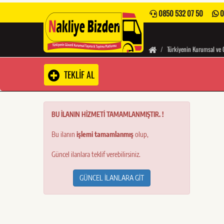
0850 532 07 50
0
Türkiyenin Kurumsal ve 
TEKLİF AL
BU İLANIN HİZMETİ TAMAMLANMIŞTIR. !
Bu ilanın
işlemi tamamlanmış
olup,
Güncel ilanlara teklif verebilirsiniz.
GÜNCEL İLANLARA GİT