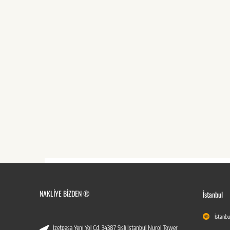
NAKLIYE BIZDEN ®
İstanbul
İstanbu
İzetpaşa Yeni Yol Cd. 34387 Şişli İstanbul Nurol Tower