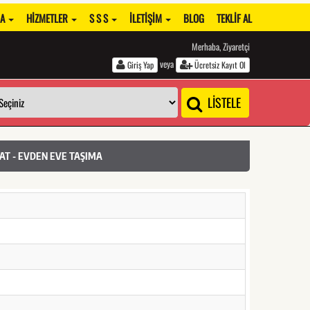
DA
HIZMETLER
S S S
İLETIŞIM
BLOG
TEKLIF AL
Merhaba, Ziyaretçi
veya
Giriş Yap
Ücretsiz Kayıt Ol
LİSTELE
AT - EVDEN EVE TAŞIMA