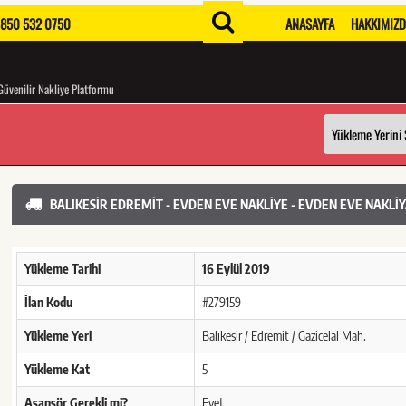
850 532 0750
ANASAYFA
HAKKIMIZ
Güvenilir Nakliye Platformu
BALIKESIR EDREMIT - EVDEN EVE NAKLIYE - EVDEN EVE NAKLIY
Yükleme Tarihi
16 Eylül 2019
İlan Kodu
#279159
Yükleme Yeri
Balıkesir / Edremit / Gazicelal Mah.
Yükleme Kat
5
Asansör Gerekli mi?
Evet