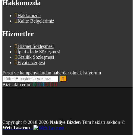
Hakkımızda
Hakkımızda
Kalite Belgelerimiz
Hizmetler
Hizmet Sözleşmesi
İptal - İade Sözleşmesi
Gizlilik Sözleşmesi
Fiyat cizergesi
Fırsat ve kampanyalardan haberdar olmak istiyorum
Bizi takip edin!
Copyright
©
2018-2026
Nakliye Bizden
Tüm hakları saklıdır
©
Web Tasarım