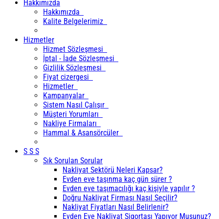
Hakkımızda
Hakkımızda
Kalite Belgelerimiz
Hizmetler
Hizmet Sözleşmesi
İptal - İade Sözleşmesi
Gizlilik Sözleşmesi
Fiyat cizergesi
Hizmetler
Kampanyalar
Sistem Nasıl Çalışır
Müşteri Yorumları
Nakliye Firmaları
Hammal & Asansörcüler
S S S
Sık Sorulan Sorular
Nakliyat Sektörü Neleri Kapsar?
Evden eve taşınma kaç gün sürer ?
Evden eve taşımacılığı kaç kişiyle yapılır ?
Doğru Nakliyat Firması Nasıl Seçilir?
Nakliyat Fiyatları Nasıl Belirlenir?
Evden Eve Nakliyat Sigortası Yapıyor Musunuz?