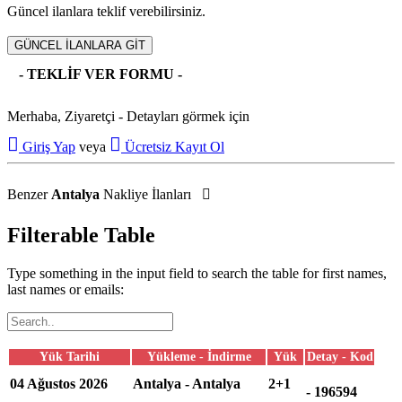
Güncel ilanlara teklif verebilirsiniz.
GÜNCEL İLANLARA GİT
- TEKLİF VER FORMU -
Merhaba, Ziyaretçi - Detayları görmek için
Giriş Yap
veya
Ücretsiz Kayıt Ol
Benzer
Antalya
Nakliye İlanları
Filterable Table
Type something in the input field to search the table for first names,
last names or emails:
Yük Tarihi
Yükleme - İndirme
Yük
Detay - Kod
Detaya Git
04 Ağustos 2026
Antalya - Antalya
2+1
- 196594