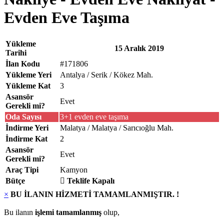
Evden Eve Taşıma
Yükleme
15 Aralık 2019
Tarihi
İlan Kodu
#171806
Yükleme Yeri
Antalya / Serik / Kökez Mah.
Yükleme Kat
3
Asansör
Evet
Gerekli mi?
Oda Sayısı
3+1 evden eve taşıma
İndirme Yeri
Malatya / Malatya / Sarıcıoğlu Mah.
İndirme Kat
2
Asansör
Evet
Gerekli mi?
Araç Tipi
Kamyon
Bütçe
Teklife Kapalı
×
BU İLANIN HİZMETİ TAMAMLANMIŞTIR. !
Bu ilanın
işlemi tamamlanmış
olup,