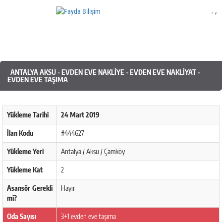
.
,
Mobil Yazılım
ANTALYA AKSU - EVDEN EVE NAKLIYE - EVDEN EVE NAKLIYAT -
EVDEN EVE TAŞIMA
Yükleme Tarihi
24 Mart 2019
İlan Kodu
#444627
Yükleme Yeri
Antalya / Aksu / Çamköy
Yükleme Kat
2
Asansör Gerekli
Hayır
mi?
Oda Sayısı
3+1 evden eve taşıma