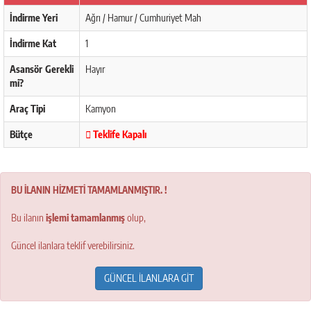
İndirme Yeri
Ağrı / Hamur / Cumhuriyet Mah
İndirme Kat
1
Asansör Gerekli
Hayır
mi?
Araç Tipi
Kamyon
Bütçe
Teklife Kapalı
BU İLANIN HİZMETİ TAMAMLANMIŞTIR. !
Bu ilanın
işlemi tamamlanmış
olup,
Güncel ilanlara teklif verebilirsiniz.
GÜNCEL İLANLARA GİT