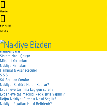
Anasayfa
Hakkımızda
Menuler
Hakkımızda
Kalite Belgelerimiz
Hizmetler
Bayi Girişi
Hizmet Sözleşmesi
Teklif Al
İptal - İade Sözleşmesi
Gizlilik Sözleşmesi
Fiyat cizergesi
Hizmetler
Kampanyalar
Sistem Nasıl Çalışır
Müşteri Yorumları
Nakliye Firmaları
Hammal & Asansörcüler
S S S
Sık Sorulan Sorular
Nakliyat Sektörü Neleri Kapsar?
Evden eve taşınma kaç gün sürer ?
Evden eve taşımacılığı kaç kişiyle yapılır ?
Doğru Nakliyat Firması Nasıl Seçilir?
Nakliyat Fiyatları Nasıl Belirlenir?