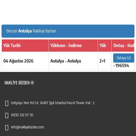
Benzer
Antalya
Nakliye İlanları
Yük Tarihi
Yükleme - İndirme
Yük
Detay - Kod
Detaya Git
04 Ağustos 2026
Antalya - Antalya
2+1
- 196594
NAKLIYE BIZDEN ®
İzetpaşa Yeni Yol Cd. 34387 Şişli İstanbul Nurol Tower Kat : 2
0850 532 07 50
info@nakliyebizden.com