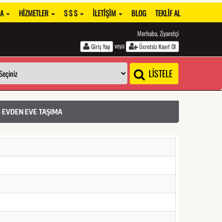
DA
HIZMETLER
S S S
İLETIŞIM
BLOG
TEKLIF AL
Merhaba, Ziyaretçi
veya
Giriş Yap
Ücretsiz Kayıt Ol
LİSTELE
- EVDEN EVE TAŞIMA