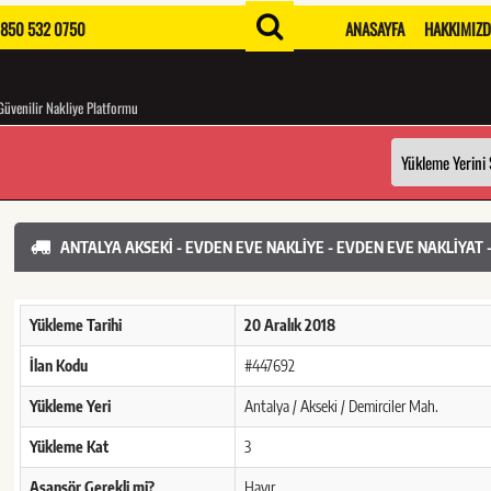
850 532 0750
ANASAYFA
HAKKIMIZ
Güvenilir Nakliye Platformu
ANTALYA AKSEKI - EVDEN EVE NAKLIYE - EVDEN EVE NAKLIYAT 
Yükleme Tarihi
20 Aralık 2018
İlan Kodu
#447692
Yükleme Yeri
Antalya / Akseki / Demirciler Mah.
Yükleme Kat
3
Asansör Gerekli mi?
Hayır