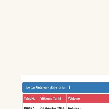
Benzer
Antalya
Nakliye İlanları
TalepNo
Yükleme Tarihi
Yükleme
196594
04 Ağustos 2026
Antalya -