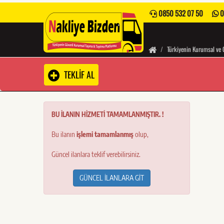
0850 532 07 50
0
Türkiyenin Kurumsal ve 
TEKLİF AL
BU İLANIN HİZMETİ TAMAMLANMIŞTIR. !
Bu ilanın
işlemi tamamlanmış
olup,
Güncel ilanlara teklif verebilirsiniz.
GÜNCEL İLANLARA GİT