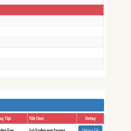
aç Tipi
Yük Cinsi
Detay
den Eve
2+1 Evden eve taşıma
Detaya Git