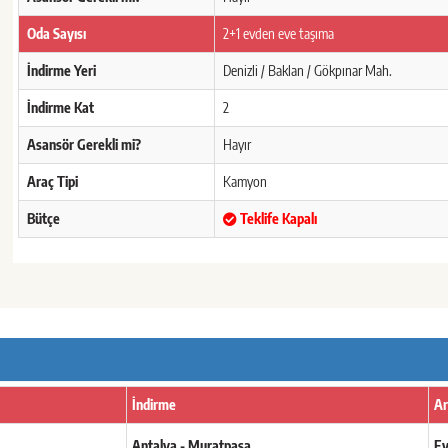
Oda Sayısı
2+1 evden eve taşıma
İndirme Yeri
Denizli / Baklan / Gökpınar Mah.
İndirme Kat
2
Asansör Gerekli mi?
Hayır
Araç Tipi
Kamyon
Bütçe
Teklife Kapalı
İndirme
Ar
Antalya - Muratpaşa
Ev