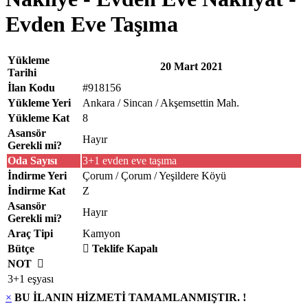
Evden Eve Taşıma
Yükleme
20 Mart 2021
Tarihi
İlan Kodu
#918156
Yükleme Yeri
Ankara / Sincan / Akşemsettin Mah.
Yükleme Kat
8
Asansör
Hayır
Gerekli mi?
Oda Sayısı
3+1 evden eve taşıma
İndirme Yeri
Çorum / Çorum / Yeşildere Köyü
İndirme Kat
Z
Asansör
Hayır
Gerekli mi?
Araç Tipi
Kamyon
Bütçe
Teklife Kapalı
NOT
3+1 eşyası
×
BU İLANIN HİZMETİ TAMAMLANMIŞTIR. !