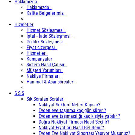
Hakkımızda
Hakkımızda
Kalite Belgelerimiz
Hizmetler
Hizmet Sözleşmesi
İptal - İade Sözleşmesi
Gizlilik Sözleşmesi
Fiyat cizergesi
Hizmetler
Kampanyalar
Sistem Nasıl Çalışır
Müşteri Yorumları
Nakliye Firmaları
Hammal & Asansörcüler
S S S
Sık Sorulan Sorular
Nakliyat Sektörü Neleri Kapsar?
Evden eve taşınma kaç gün sürer ?
Evden eve taşımacılığı kaç kişiyle yapılır ?
Doğru Nakliyat Firması Nasıl Seçilir?
Nakliyat Fiyatları Nasıl Belirlenir?
Evden Eve Nakliyat Sigortası Yapıyor Musunuz?