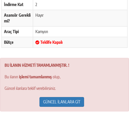
İndirme Kat
2
Asansör Gerekli
Hayır
mi?
Araç Tipi
Kamyon
Bütçe
Teklife Kapalı
BU İLANIN HİZMETİ TAMAMLANMIŞTIR. !
Bu ilanın
işlemi tamamlanmış
olup,
Güncel ilanlara teklif verebilirsiniz.
GÜNCEL İLANLARA GİT