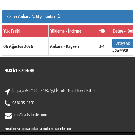
Benzer
Ankara
Nakliye İlanları
Yük Tarihi
Yükleme - İndirme
Yük
Detay - Kod
Detaya Git
06 Ağustos 2026
Ankara - Kayseri
3+1
- 245958
NAKLIYE BIZDEN ®
İzetpaşa Yeni Yol Cd. 34387 Şişli İstanbul Nurol Tower Kat : 2
0850 532 07 50
info@nakliyebizden.com
Fırsat ve kampanyalardan haberdar olmak istiyorum