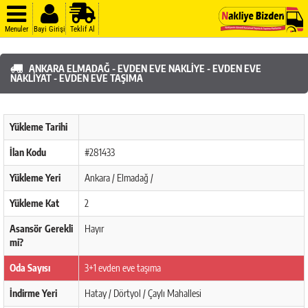
Menuler
Bayi Girişi
Teklif Al
ANKARA ELMADAĞ - EVDEN EVE NAKLIYE - EVDEN EVE
NAKLIYAT - EVDEN EVE TAŞIMA
Yükleme Tarihi
İlan Kodu
#281433
Yükleme Yeri
Ankara / Elmadağ /
Yükleme Kat
2
Asansör Gerekli
Hayır
mi?
Oda Sayısı
3+1 evden eve taşıma
İndirme Yeri
Hatay / Dörtyol / Çaylı Mahallesi