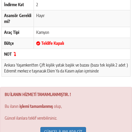
İndirme Kat
2
Asansör Gerekli
Hayır
mi?
Araç Tipi
Kamyon
Bütçe
Teklife Kapalı
NOT
Ankara Yaşamkentten Çift kişilik yatak başlık ve bazası (baza tek kişilik 2 adet )
Edremit merkez e taşınacak Ekim Ya da Kasım ayları içerisinde
BU İLANIN HİZMETİ TAMAMLANMIŞTIR. !
Bu ilanın
işlemi tamamlanmış
olup,
Güncel ilanlara teklif verebilirsiniz.
GÜNCEL İLANLARA GİT