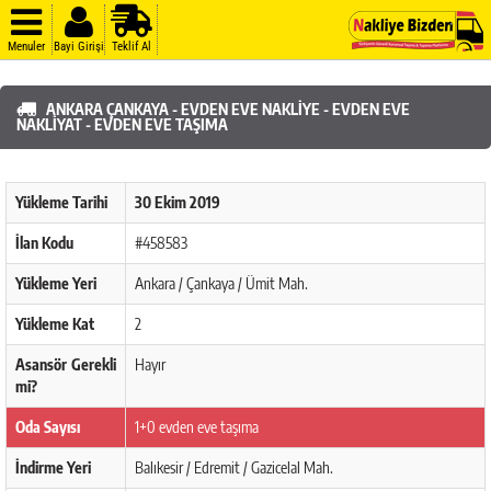
Menuler
Bayi Girişi
Teklif Al
ANKARA ÇANKAYA - EVDEN EVE NAKLIYE - EVDEN EVE
NAKLIYAT - EVDEN EVE TAŞIMA
Yükleme Tarihi
30 Ekim 2019
İlan Kodu
#458583
Yükleme Yeri
Ankara / Çankaya / Ümit Mah.
Yükleme Kat
2
Asansör Gerekli
Hayır
mi?
Oda Sayısı
1+0 evden eve taşıma
İndirme Yeri
Balıkesir / Edremit / Gazicelal Mah.