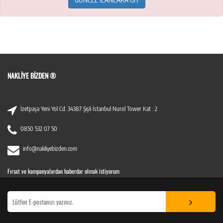
NAKLIYE BIZDEN ®
İzetpaşa Yeni Yol Cd. 34387 Şişli İstanbul Nurol Tower Kat : 2
0850 532 07 50
info@nakliyebizden.com
Fırsat ve kampanyalardan haberdar olmak istiyorum