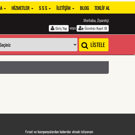
DA
HIZMETLER
S S S
İLETIŞIM
BLOG
TEKLIF AL
Merhaba, Ziyaretçi
veya
Giriş Yap
Ücretsiz Kayıt Ol
LİSTELE
Fırsat ve kampanyalardan haberdar olmak istiyorum