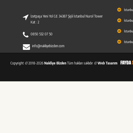
İstanbu
İzetpaşa Yeni Yol Cd. 34387 Şişli İstanbul Nurol Tower
İstanbu
Kat : 2
İstanbu
0850 532 07 50
İstanbu
info@nakliyebizden.com
Copyright
©
2018-2026
Nakliye Bizden
Tüm hakları saklıdır
©
Web Tasarım