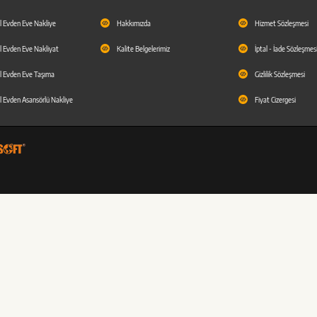
l Evden Eve Nakliye
Hakkımızda
Hizmet Sözleşmesi
l Evden Eve Nakliyat
Kalite Belgelerimiz
İptal - İade Sözleşmes
l Evden Eve Taşıma
Gizlilik Sözleşmesi
l Evden Asansörlü Nakliye
Fiyat Cizergesi