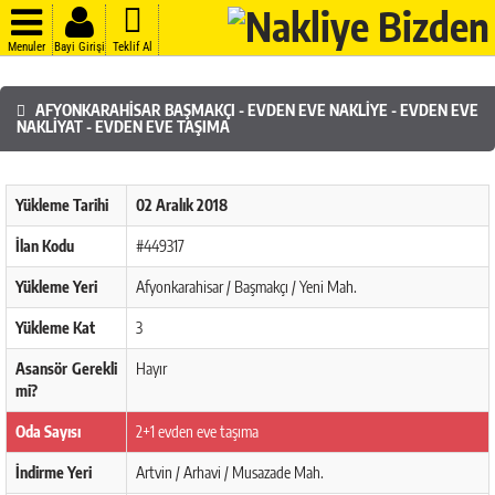
Menuler
Bayi Girişi
Teklif Al
AFYONKARAHISAR BAŞMAKÇI - EVDEN EVE NAKLIYE - EVDEN EVE
NAKLIYAT - EVDEN EVE TAŞIMA
Yükleme Tarihi
02 Aralık 2018
İlan Kodu
#449317
Yükleme Yeri
Afyonkarahisar / Başmakçı / Yeni Mah.
Yükleme Kat
3
Asansör Gerekli
Hayır
mi?
Oda Sayısı
2+1 evden eve taşıma
İndirme Yeri
Artvin / Arhavi / Musazade Mah.