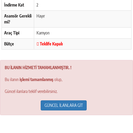
İndirme Kat
2
Asansör Gerekli
Hayır
mi?
Araç Tipi
Kamyon
Bütçe
Teklife Kapalı
BU İLANIN HİZMETİ TAMAMLANMIŞTIR. !
Bu ilanın
işlemi tamamlanmış
olup,
Güncel ilanlara teklif verebilirsiniz.
GÜNCEL İLANLARA GİT