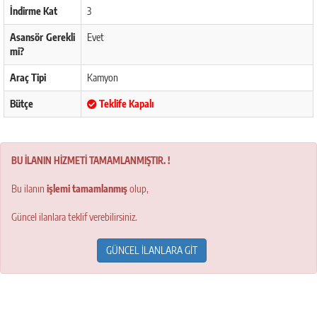
İndirme Kat
3
Asansör Gerekli
Evet
mi?
Araç Tipi
Kamyon
Bütçe
Teklife Kapalı
BU İLANIN HİZMETİ TAMAMLANMIŞTIR. !
Bu ilanın
işlemi tamamlanmış
olup,
Güncel ilanlara teklif verebilirsiniz.
GÜNCEL İLANLARA GİT