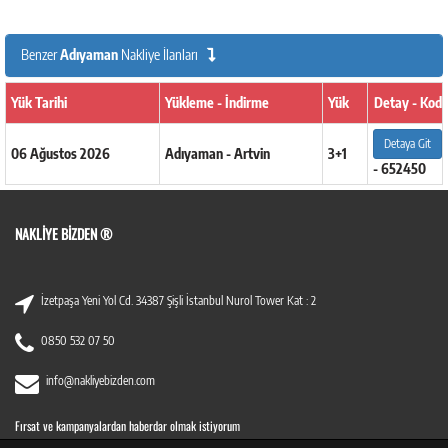
Benzer
Adıyaman
Nakliye İlanları
Yük Tarihi
Yükleme - İndirme
Yük
Detay - Kod
Detaya Git
06 Ağustos 2026
Adıyaman - Artvin
3+1
- 652450
NAKLIYE BIZDEN ®
İzetpaşa Yeni Yol Cd. 34387 Şişli İstanbul Nurol Tower Kat : 2
0850 532 07 50
info@nakliyebizden.com
Fırsat ve kampanyalardan haberdar olmak istiyorum