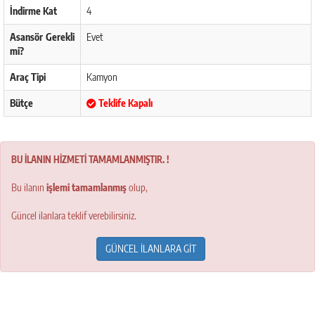
İndirme Kat
4
Asansör Gerekli
Evet
mi?
Araç Tipi
Kamyon
Bütçe
Teklife Kapalı
BU İLANIN HİZMETİ TAMAMLANMIŞTIR. !
Bu ilanın
işlemi tamamlanmış
olup,
Güncel ilanlara teklif verebilirsiniz.
GÜNCEL İLANLARA GİT