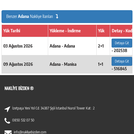
Benzer
Adana
Nakliye İlanları
Yük Tarihi
Yükleme - İndirme
Yük
Detay - Kod
Detaya Git
03 Ağustos 2026
Adana - Adana
2+1
- 202538
Detaya Git
09 Ağustos 2026
Adana - Manisa
1+1
- 516845
NAKLIYE BIZDEN ®
İzetpaşa Yeni Yol Cd. 34387 Şişli İstanbul Nurol Tower Kat : 2
0850 532 07 50
info@nakliyebizden.com