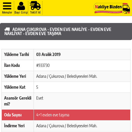
Menuler
Bayi Girişi
Teklif Al
ADANA ÇUKUROVA - EVDEN EVE NAKLIYE - EVDEN EVE
NAKLIYAT - EVDEN EVE TAŞIMA
Yükleme Tarihi
03 Aralık 2019
İlan Kodu
#933730
Yükleme Yeri
Adana / Çukurova / Belediyeevleri Mah.
Yükleme Kat
5
Asansör Gerekli
Evet
mi?
Oda Sayısı
4+1 evden eve taşıma
İndirme Yeri
Adana / Çukurova / Belediyeevleri Mah.